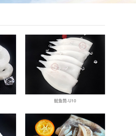
鱿鱼筒-U10