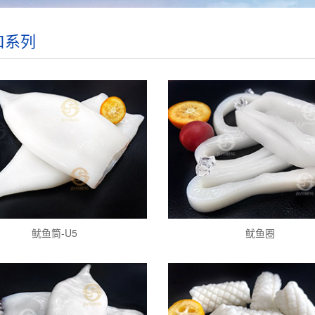
口系列
鱿鱼筒-U5
鱿鱼圈